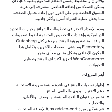
والألوان والتخطيط. يضمن النظام المدعوم بتقنية Ajax أن
يتمكن العملاء من إضافة العناصر المقترحة إلى عربة
التسوق الخاصة بهم على الفور دون إعادة تحميل الصفحة،
مما يجعل عملية الشراء أسرع وأكثر جاذبية.
يقدم الإصدار الاحترافي تخطيطات الشرائح وخيارات التحديد
الديناميكية وإعدادات التخصيص المتقدمة لضبط تصميمات
النوافذ المنبثقة ورؤية المنتج. مع دعم كتل Gutenberg
وElementor ومنشئي الصفحات الآخرين، يتكامل هذا
المكون الإضافي بشكل مثالي مع أي متجر
WooCommerce لتعزيز اكتشاف المنتج وتعظيم
التحويلات.
أهم المميزات
إظهار توصيات المنتج في نافذة منبثقة سريعة الاستجابة.
دعم الاختيار اليدوي والعالمي للمنتج.
تخصيص عنوان النافذة المنبثقة، والوصف، والألوان،
والتخطيط.
قم بتمكين ميزة Ajax add-to-cart لإضافة المنتجات