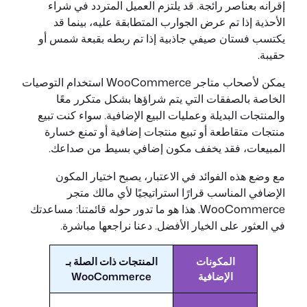
إقرانه بعناصر رائجة. قد يلتزم العميل المتردد في شراء
الأحذية إذا تم عرض الجوارب المتطابقة عليه، بينما قد
يكتسب فستان صيفي جاذبية إذا تم ربطه بقبعة شمس أو
حقيبة.
يمكن لأصحاب متاجر WooCommerce استخدام التوصيات
الخاصة بالصفقات التي يتم شراؤها بشكل متكرر معًا
والمنتجات البديلة وعمليات البيع الإضافية. سواء كنت تبيع
منتجات متقاطعة أو تبيع منتجات إضافية أو تمنع خسارة
المبيعات، فقد يخفف مكون إضافي بسيط من صداعك.
مع وضع هذه الفوائد في الاعتبار، يصبح اختيار المكون
الإضافي المناسب قرارًا استراتيجيًا لأي مالك متجر
WooCommerce. هذا هو ما تدور حوله قائمتنا: مساعدتك
في العثور على الخيار الأفضل. دعنا نراجعها مباشرة.
المكونات
المنتجات ذات الصلة بـ
الإضافية
WooCommerce