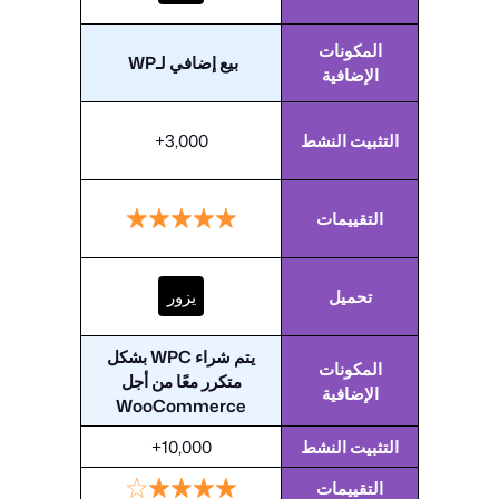
المكونات
بيع إضافي لـWP
الإضافية
التثبيت النشط
3,000+
التقييمات
تحميل
يزور
يتم شراء WPC بشكل
المكونات
متكرر معًا من أجل
الإضافية
WooCommerce
التثبيت النشط
10,000+
التقييمات