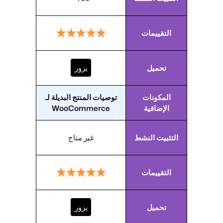
التقييمات
تحميل
يزور
المكونات
توصيات المنتج البديلة لـ
الإضافية
WooCommerce
التثبيت النشط
غير متاح
التقييمات
تحميل
يزور