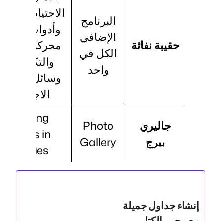
الاحتياطي والأد
البرنامج
وأدوات تحسي
الإضافي
حقيبة نفاثة
محركات البح
الكل في
والتكامل مع
واحد
وسائل التواص
الاجتماعي
Showing
جاليري
Photo
photos in
بيرج
Gallery
galleries
إنشاء جداول جميلة
مع محرر الكتل