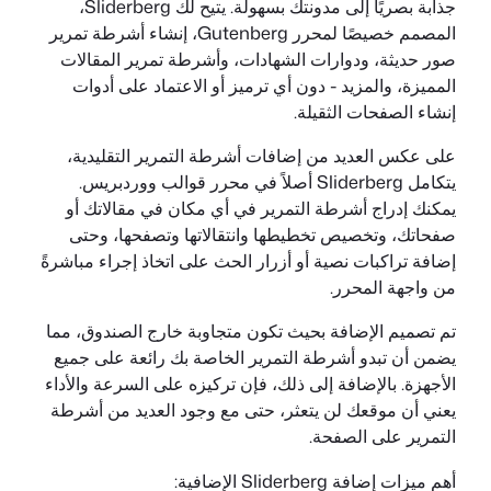
جذابة بصريًا إلى مدونتك بسهولة. يتيح لك Sliderberg،
المصمم خصيصًا لمحرر Gutenberg، إنشاء أشرطة تمرير
صور حديثة، ودوارات الشهادات، وأشرطة تمرير المقالات
المميزة، والمزيد - دون أي ترميز أو الاعتماد على أدوات
إنشاء الصفحات الثقيلة.
على عكس العديد من إضافات أشرطة التمرير التقليدية،
يتكامل Sliderberg أصلاً في محرر قوالب ووردبريس.
يمكنك إدراج أشرطة التمرير في أي مكان في مقالاتك أو
صفحاتك، وتخصيص تخطيطها وانتقالاتها وتصفحها، وحتى
إضافة تراكبات نصية أو أزرار الحث على اتخاذ إجراء مباشرةً
من واجهة المحرر.
تم تصميم الإضافة بحيث تكون متجاوبة خارج الصندوق، مما
يضمن أن تبدو أشرطة التمرير الخاصة بك رائعة على جميع
الأجهزة. بالإضافة إلى ذلك، فإن تركيزه على السرعة والأداء
يعني أن موقعك لن يتعثر، حتى مع وجود العديد من أشرطة
التمرير على الصفحة.
أهم ميزات إضافة Sliderberg الإضافية: