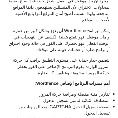
بمجرد أن يبدأ موقعك في العمل بشكل جيد، فقد يصبح ضحية
لمحاولات الاختراق. لأن المتسللين يستهدفون دائمًا المواقع
الناجحة. ولهذا السبب أصبح أمان الموقع أمرًا بالغ الأهمية
لأصحاب المواقع.
يمكن لبرنامج Wordfence أن يعزز بشكل كبير من حماية
وأمان موقعك. فهو يتمتع بتقنية الكشف عن التهديدات في
الوقت الفعلي. فهو يخطرك على الفور في حالة وجود اختراق
أو برامج ضارة أو هجمات خبيثة على موقعك.
يتضمن جدار حماية على مستوى التطبيق يراقب كل حركة
المرور الواردة. يقوم البرنامج الإضافي على الفور بحظر
حركة المرور المشبوهة وعناوين IP الضارة.
أهم مميزات البرنامج الإضافي Wordfence:
تقارير أمنية مفصلة ومراقبة حركة المرور
المصادقة الثنائية لتأمين تسجيل الدخول
صفحة تسجيل الدخول CAPTCHA تمنع الروبوتات من
تسجيل الدخول