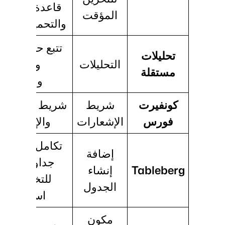
قاعدة البيانات
المؤقت
والتحميل البط
تتبع حركة المر
تحليلات
التحليلات
وأداء الحم
مستقلة
وموقع الزا
كونفيرت
شريط
شريط الإشعارا
فورس
الإشعارات
والإعلانات
تكامل جوتنبرج
إضافة
جداول قابلة
Tableberg
إنشاء
للتخصيص،
الجدول
استجابة
مكون