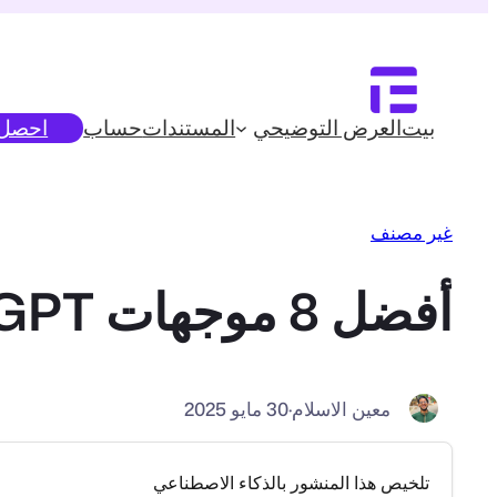
تخطى
إلى
المحتوى
بيت
العرض التوضيحي
المستندات
حساب
احصل ع
غير مصنف
أفضل 8 موجهات ChatGPT لإنشاء جداول لموقعك في ووردبريس
معين الاسلام
·
30 مايو 2025
تلخيص هذا المنشور بالذكاء الاصطناعي