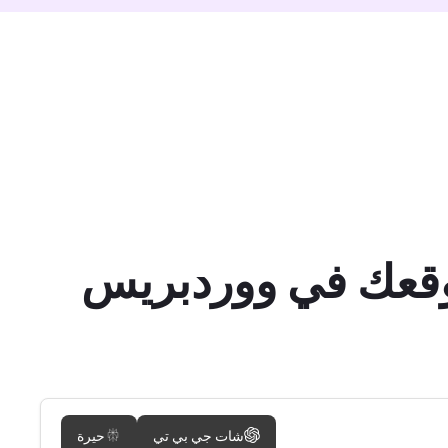
شات جي بي تي
حيرة