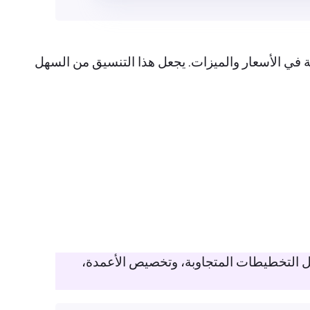
في الأسعار والميزات. يجعل هذا التنسيق من السهل
ن نموذجيتين باسم الأداة A والأداة B. قم بتضمين ميزات مثل التخطيطات المتجاوبة، وتخصيص الأعمدة،