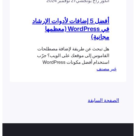
أنكور راج بونجشي
·
21 نوفمبر 2024
أفضل 5 إضافات لأدوات الإرشاد
في WordPress (معظمها
مجانية)
هل تبحث عن طريقة لإضافة مصطلحات
القاموس إلى موقعك على الويب؟ جرّب
استخدام أفضل مكونات WordPress
غير مصنف
الإضافية لأدوات الإرشاد. ستساعدك هذه
المكونات على زيادة وظائف موقعك على
الويب بشكل كبير. لا تعد أدوات الإرشاد مجرد
إضافة مفيدة. على الرغم من كونها بسيطة، إلا
أنها تحمل أهمية وتجعل موقع الويب جذابًا،
الصفحة السابقة
والأهم من ذلك، أنها سهلة الاستخدام. تعد
أدوات الإرشاد مهمة لأنها توفر...