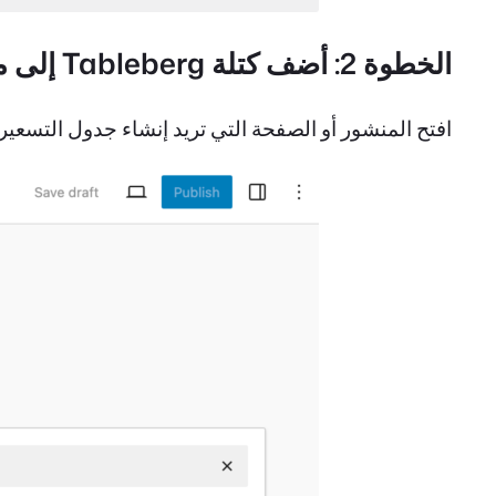
الخطوة 2: أضف كتلة Tableberg إلى منشورك أو صفحتك
افتح المنشور أو الصفحة التي تريد إنشاء جدول التسعير فيها. انقر على أيقونة + واب