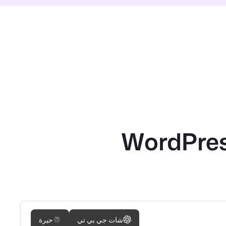
شات جي بي تي
حيرة