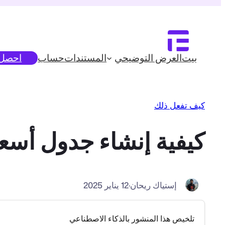
تخطى
إلى
المحتوى
بيت
العرض التوضيحي
المستندات
حساب
احصل ع
كيف تفعل ذلك
كيفية إنشاء جدول أسعار في
إستياك ريحان
·
12 يناير 2025
تلخيص هذا المنشور بالذكاء الاصطناعي