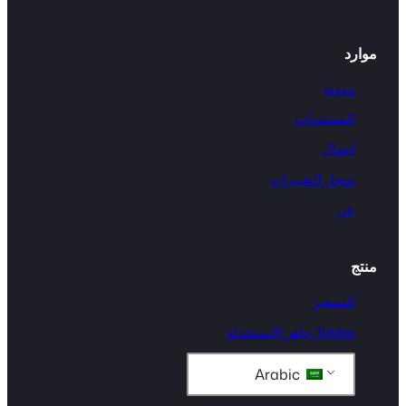
موارد
مدونة
المستندات
اتصال
سجل التغييرات
عن
منتج
التسعير
Tables جاهز الاستخدام
Arabic