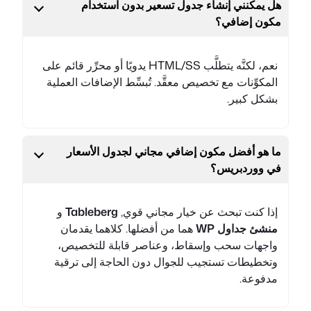
هل يمكنني إنشاء جدول تسعير بدون استخدام
مكون إضافي؟
نعم، لكنَّه يتطلَّب HTML/SS يدويًا أو محرِّر قائم على
المكوِّنات مع تخصيص معقَّد. تُبسِّط الإضافات العملية
بشكل كبير.
ما هو أفضل مكون إضافي مجاني لجدول الأسعار
في ووردبريس؟
إذا كنت تبحث عن خيار مجاني قوي,
Tableberg
و
منشئ جداول WP
هما من أفضلها. كلاهما يقدمان
واجهات سحب وإسقاط، وعناصر قابلة للتخصيص،
وتخطيطات تستجيب للجوال دون الحاجة إلى ترقية
مدفوعة.