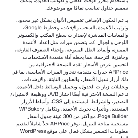
باستخدام محرر الوقت الفعلي والقوالب العديدة، يمكنك
تصميم جداول تتناسب تمامًا مع موضوعك.
يدعم المكون الإضافي تخصيص الألوان بشكل غير محدود،
وترتيب الأعمدة بالسحب والإفلات، وخطوط Google،
والمعاينات المباشرة لإصدارات سطح المكتب والكمبيوتر
اللوحي والجوال. كما يتضمن ميزات مثل إعداد الأعمدة
المميزة، وأنماط الظل المتنوعة، وإخفاء الصفوف الفارغة،
وجاهزية الترجمة، مما يجعله أداة متعددة الاستخدامات
لتحسين عرض الأسعار. تقدم النسخة الاحترافية من
ARPrice خيارات متقدمة تتجاوز الميزات الأساسية، بما في
ذلك أزرار تبديل الأسعار، والعناوين الثابتة، والإرشادات،
وتحليلات زيارات الجدول، وتحميل الوسائط داخل الأعمدة.
تدعم النسخة الاحترافية أيضًا اختبار A/B، ووظيفة الاستيراد/
التصدير، والشرائط المستندة إلى CSS، وأنماط الأزرار
المتعددة، وتأثيرات تحريك الأعمدة، وتكامل WPBakery
Page Builder. مع أكثر من 300 عينة جدول أسعار
مستجيبة متاحة للتنزيل، توفر ARPrice حلاً شاملاً لتقديم
معلومات التسعير بشكل فعال على موقع WordPress