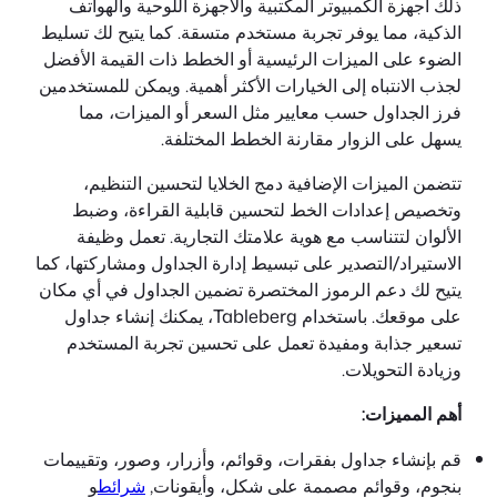
ذلك أجهزة الكمبيوتر المكتبية والأجهزة اللوحية والهواتف
الذكية، مما يوفر تجربة مستخدم متسقة. كما يتيح لك تسليط
الضوء على الميزات الرئيسية أو الخطط ذات القيمة الأفضل
لجذب الانتباه إلى الخيارات الأكثر أهمية. ويمكن للمستخدمين
فرز الجداول حسب معايير مثل السعر أو الميزات، مما
يسهل على الزوار مقارنة الخطط المختلفة.
تتضمن الميزات الإضافية دمج الخلايا لتحسين التنظيم،
وتخصيص إعدادات الخط لتحسين قابلية القراءة، وضبط
الألوان لتتناسب مع هوية علامتك التجارية. تعمل وظيفة
الاستيراد/التصدير على تبسيط إدارة الجداول ومشاركتها، كما
يتيح لك دعم الرموز المختصرة تضمين الجداول في أي مكان
على موقعك. باستخدام Tableberg، يمكنك إنشاء جداول
تسعير جذابة ومفيدة تعمل على تحسين تجربة المستخدم
وزيادة التحويلات.
أهم المميزات:
قم بإنشاء جداول بفقرات، وقوائم، وأزرار، وصور، وتقييمات
بنجوم، وقوائم مصممة على شكل، وأيقونات,
شرائط
و