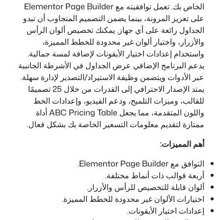
الخاص بك. تعمل توافقيته مع Elementor Page Builder
على تعزيز المرونة، بينما يضمن التصميم المتجاوب أن تبدو
الجداول رائعة على أي جهاز. يمكنك تخصيص ألوان الرأس
والأزرار، واختيار ألوان غير محدودة للخطط المميزة،
واستخدام إعدادات اختيار الأيقونات لإضافة لمسة جمالية.
يدعم البرنامج الإضافي عرض الجداول في الأشرطة الجانبية
عبر الأدوات ويتضمن وظيفة الاستيراد/التصدير لإدارة سهلة.
يمتد الإصدار الاحترافي إلى القدرات من خلال 25 تصميمًا
للقالب، وميزات التلميح، ودعم الفيديو، وإعدادات الخط
واللون المتقدمة، مما يجعل ABC Pricing Table أداة
ممتازة لتقديم معلومات التسعير الخاصة بك بشكل فعال.
أهم المميزات:
التوافق مع Elementor Page Builder.
أربعة قوالب ذات أنماط مختلفة.
ألوان قابلة للتخصيص للرأس والأزرار.
اختيارات الألوان غير محدودة للخطط المميزة.
إعدادات اختيار الأيقونات.