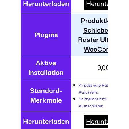
Herunterladen
Herunterladen
Produktkarusse
Schieberegler 
Plugins
Raster Ultimate 
WooCommerc
Aktive
9,000+
Installation
Anpassbare Raster und
Standard-
Karussells.
Merkmale
Schnellansicht und Integrat
Wunschlisten.
Herunterladen
Herunterladen