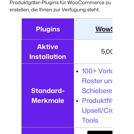
Produktgitter-Plugins für WooCommerce zu
erstellen, die Ihnen zur Verfügung steht.
Plugins
WowStore
Aktive
5,000+
Installation
100+ Vorlagen fü
Raster und
Standard-
Schieberegler.
Merkmale
Produktfilter und
Upsell/Cross-Sel
Tools.