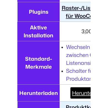
Raster-/Listenans
Plugins
für WooCommer
Aktive
3,000+
Installation
Wechseln Sie
zwischen Gitter-
Standard-
Listenansicht.
Merkmale
Schalter für die
Produktanzahl.
Herunterladen
Herunterladen
Produktkategor