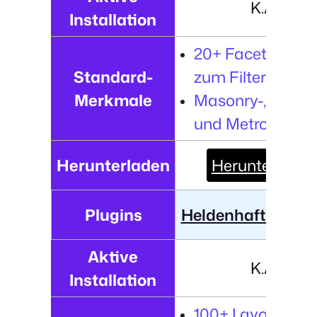
K.A.
Installation
20+ Facettentyp
Standard-
zum Filtern.
Merkmale
Masonry-, Justifi
und Metro-Layou
Herunterladen
Herunterladen
Plugins
Heldenhafte Prod
Aktive
K.A.
Installation
100+ Layouts mi