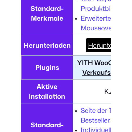
Standard-
Produktbildkontro
Merkmale
Erweiterte Filter
Mouseover-Effek
Herunterladen
Herunterladen
YITH WooComme
Plugins
Verkaufsschlag
Aktive
K.A.
Installation
Seite der Top-10
Bestseller.
Standard-
Individuelle