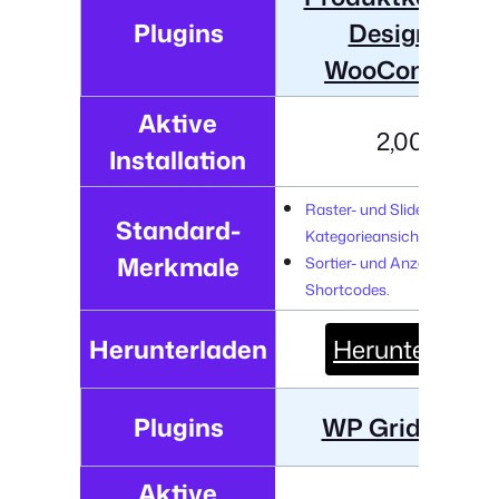
Plugins
Designs für
WooCommerc
Aktive
2,000+
Installation
Raster- und Slider-
Standard-
Kategorieansichten.
Merkmale
Sortier- und Anzeigeoptione
Shortcodes.
Herunterladen
Herunterladen
Plugins
WP Grid Builde
Aktive