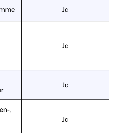
amme
Ja
Ja
Ja
ar
en-,
Ja