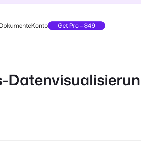
Dokumente
Konto
Get Pro – $49
-Datenvisualisierun