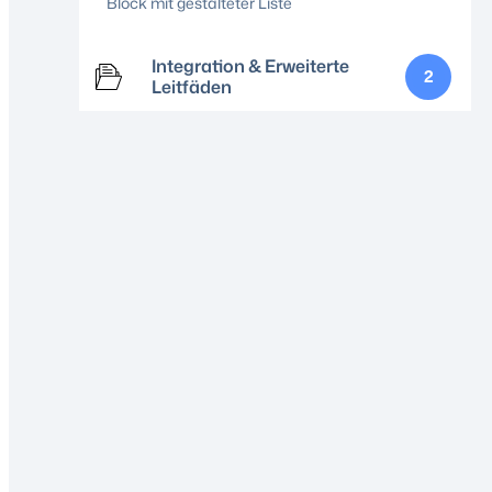
Block mit gestalteter Liste
Integration & Erweiterte
2
Leitfäden