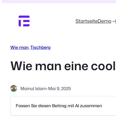
Zum
Inhalt
springen
Startseite
Demo
Wie man
, 
Tischberg
Wie man eine coole
Moinul Islam
-
Mai 9, 2025
Fassen Sie diesen Beitrag mit AI zusammen