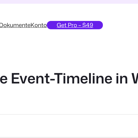
Dokumente
Konto
Get Pro – $49
 Event-Timeline in 