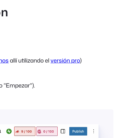
ón
nos
allí utilizando el
versión pro
)
o "Empezar").