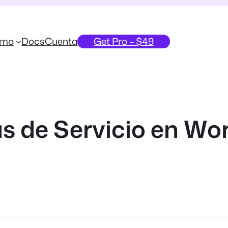
emo
Docs
Cuenta
Get Pro – $49
 de Servicio en Wor