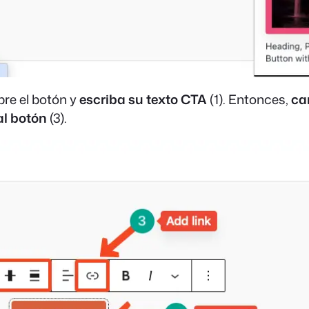
bre el botón y
escriba su texto CTA
(1). Entonces,
ca
al botón
(3).