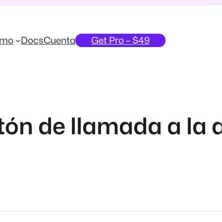
emo
Docs
Cuenta
Get Pro – $49
ón de llamada a la 