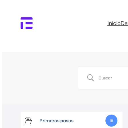
Inicio
D
Primeros pasos
5