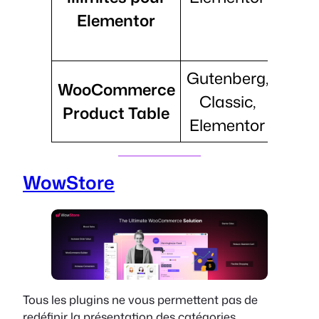
Elementor
pers
20
Gutenberg,
Déc
WooCommerce
Classic,
pro
Product Table
Elementor
sur l
WowStore
Tous les plugins ne vous permettent pas de
redéfinir la présentation des catégories