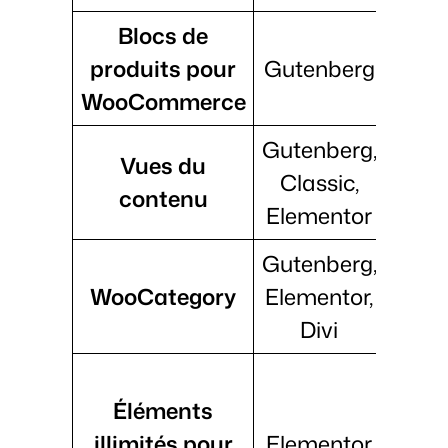
Blocs de
produits pour
Gutenberg
cat
WooCommerce
mises
Gutenberg,
Cons
Vues du
Classic,
grill
contenu
Elementor
Gutenberg,
Slide
WooCategory
Elementor,
mu
Divi
opti
Éléments
c
illimités pour
Elementor