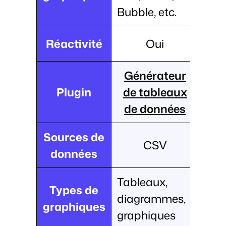
Bubble, etc.
Réactivité
Oui
Générateur
Plugin
de tableaux
de données
Sources de
CSV
données
Tableaux,
Types de
diagrammes,
graphiques
graphiques