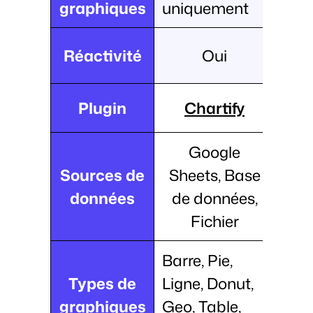
graphiques
uniquement
Réactivité
Oui
Plugin
Chartify
Google
Sources de
Sheets, Base
données
de données,
Fichier
Barre, Pie,
Types de
Ligne, Donut,
graphiques
Geo, Table,