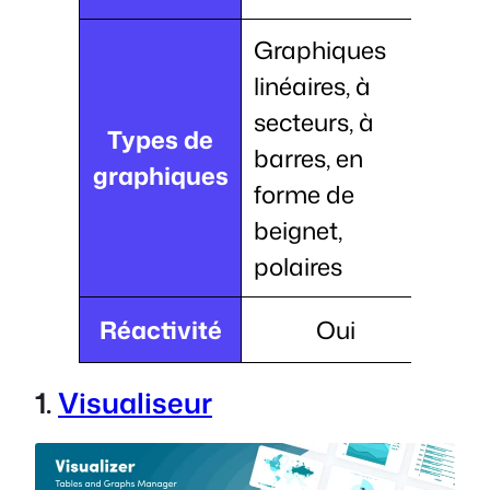
Graphiques
linéaires, à
secteurs, à
Types de
barres, en
graphiques
forme de
beignet,
polaires
Réactivité
Oui
1.
Visualiseur