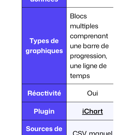
Blocs
multiples
comprenant
Types de
une barre de
graphiques
progression,
une ligne de
temps
Réactivité
Oui
Plugin
iChart
Sources de
CSV, manuel