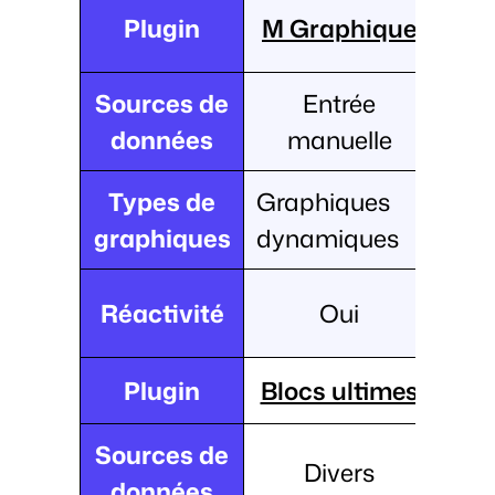
Plugin
M Graphique
Sources de
Entrée
données
manuelle
Types de
Graphiques
graphiques
dynamiques
Réactivité
Oui
Plugin
Blocs ultimes
Sources de
Divers
données