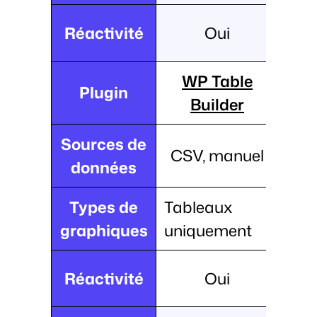
Réactivité
Oui
WP Table
Plugin
Builder
Sources de
CSV, manuel
données
Types de
Tableaux
graphiques
uniquement
Réactivité
Oui