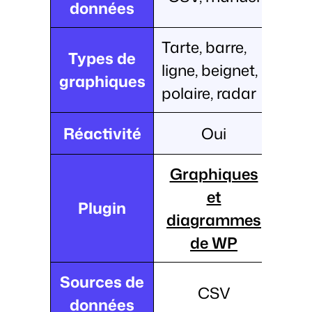
données
Tarte, barre,
Types de
ligne, beignet,
graphiques
polaire, radar
Réactivité
Oui
Graphiques
et
Plugin
diagrammes
de WP
Sources de
CSV
données