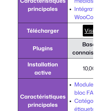
Caractéristiques
médias sociau
principales
Intégration de
WooCommerc
Télécharger
Visiter
Base de
Plugins
connaissance
Installation
10,000+
active
Module FAQ e
bloc FAQ.
Caractéristiques
Catégoriser et
principales
étiqueter les