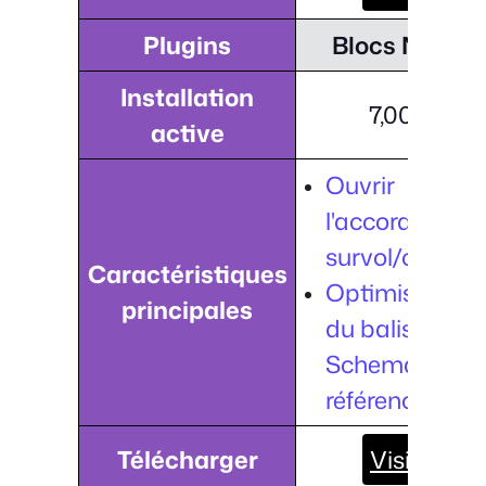
Plugins
Blocs Nexter
Installation
7,000+
active
Ouvrir
l'accordéon a
survol/clic.
Caractéristiques
Optimisation
principales
du balisage
Schema pour 
référencement
Télécharger
Visiter