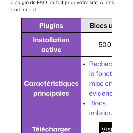
le plugin de FAQ parfait pour votre site. Allons
droit au but.
Plugins
Blocs ultimes
Installation
50,000+
active
Recherche av
la fonction de
Caractéristiques
mise en
principales
évidence.
Blocs
imbriqués.
Télécharger
Visiter