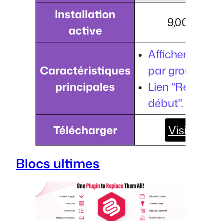
Installation
9,000+
active
Afficher les F
Caractéristiques
par groupe.
principales
Lien "Retour a
début".
Télécharger
Visiter
Blocs ultimes