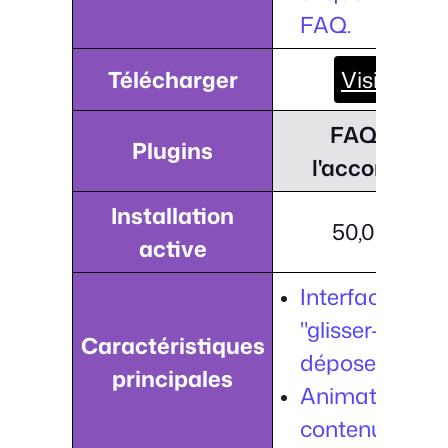
FAQ.
Télécharger
Visiter
FAQ sur
Plugins
l'accordéon
Installation
50,000+
active
Interface
"glisser-
Caractéristiques
déposer".
principales
Animations d
contenu.