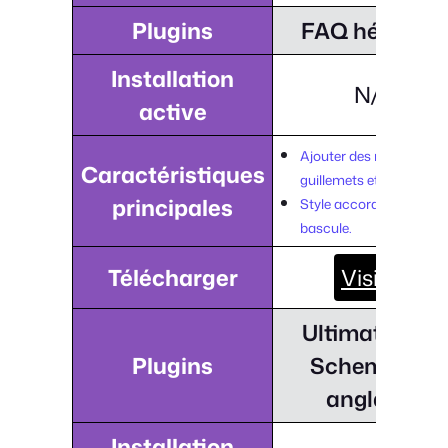
Plugins
FAQ héroïque
Installation
N/A
active
Ajouter des médias, de
Caractéristiques
guillemets et des listes.
principales
Style accordéon ou à
bascule.
Télécharger
Visiter
Ultimate FAQ
Plugins
Schema (en
anglais)
Installation