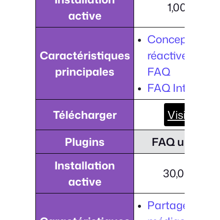
1,000+
active
Conception
Caractéristiques
réactive de la
principales
FAQ
FAQ Intégrati
Télécharger
Visiter
Plugins
FAQ ultime
Installation
30,000+
active
Partage des