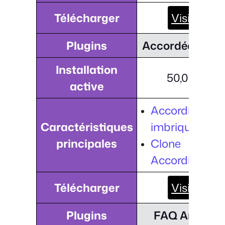
Télécharger
Visiter
Plugins
Accordéon faci
Installation
50,000+
active
Accordions
Caractéristiques
imbriqués.
principales
Clone
Accordion.
Télécharger
Visiter
Plugins
FAQ Arconix