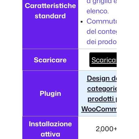
a griglia e a
Caratteristiche
elenco.
standard
Commutatore
del conteggio
dei prodotti.
Scaricare
Scaricare
Design delle
categorie di
Plugin
prodotti per
WooCommerce
Installazione
2,000+
attiva