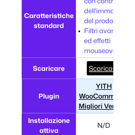
con controllo
dell'immagine
Caratteristiche
del prodotto.
standard
Filtri avanzati
ed effetti
mouseover.
Scaricare
Scaricare
YITH
Plugin
WooCommerce
Migliori Vendite
Installazione
N/D
attiva