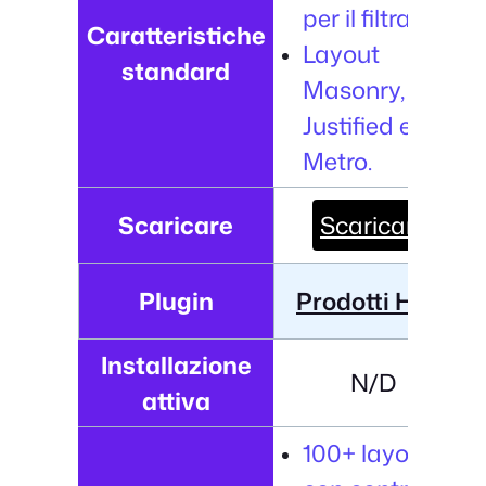
per il filtraggio.
Caratteristiche
Layout
standard
Masonry,
Justified e
Metro.
Scaricare
Scaricare
Plugin
Prodotti Hero
Installazione
N/D
attiva
100+ layout