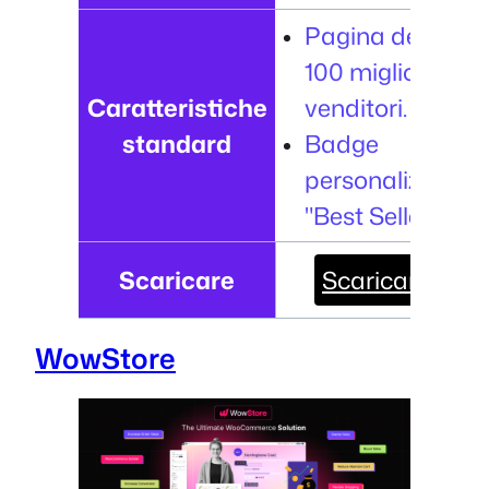
Pagina dei
100 migliori
Caratteristiche
venditori.
standard
Badge
personalizzati
"Best Seller".
Scaricare
Scaricare
WowStore