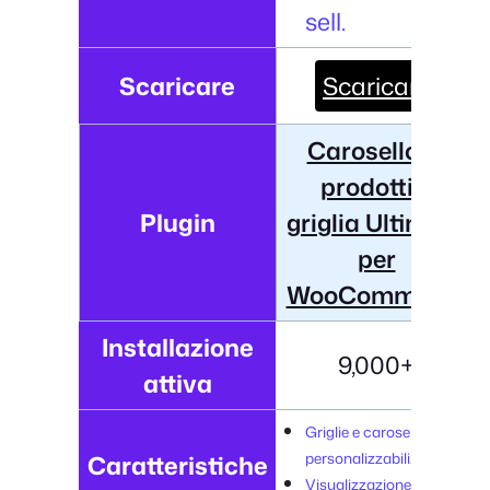
sell.
Scaricare
Scaricare
Carosello di
prodotti e
Plugin
griglia Ultimate
per
WooCommerce
Installazione
9,000+
attiva
Griglie e caroselli
personalizzabili.
Caratteristiche
Visualizzazione rapida