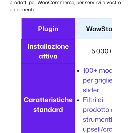
prodotti per WooCommerce, per servirvi a vostro
piacimento.
Plugin
WowStore
Installazione
5,000+
attiva
100+ modelli
per griglie e
slider.
Caratteristiche
Filtri di
standard
prodotto e
strumenti di
upsell/cross-