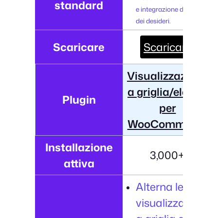
standard
e integrazione della lista
dei desideri.
Scaricare
Scaricare
Visualizzazione
a griglia/elenco
Plugin
per
WooCommerce
Installazione
3,000+
attiva
Alterna le
visualizzazioni