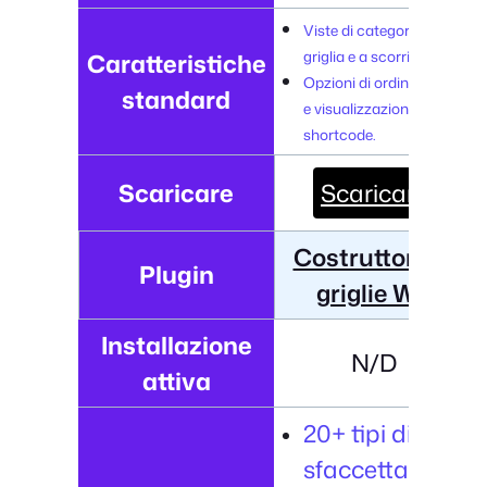
Viste di categoria a
griglia e a scorrimento.
Caratteristiche
Opzioni di ordinamento
standard
e visualizzazione degli
shortcode.
Scaricare
Scaricare
Costruttore di
Plugin
griglie WP
Installazione
N/D
attiva
20+ tipi di
sfaccettature