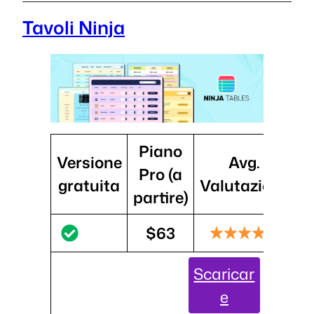
Tavoli Ninja
Piano
Versione
Avg.
I
Pro (a
gratuita
Valutazione
partire)
$63
Scaricar
e