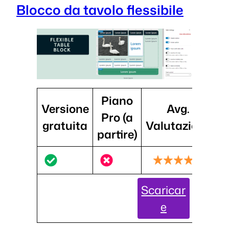
Blocco da tavolo flessibile
Piano
Versione
Avg.
I
Pro (a
gratuita
Valutazione
partire)
Scaricar
e