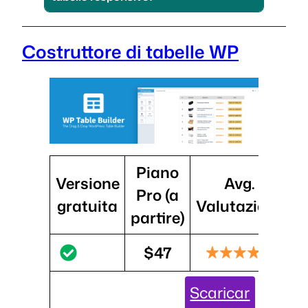
Costruttore di tabelle WP
Piano
Versione
Avg.
I
Pro (a
gratuita
Valutazione
partire)
$47
Scaricar