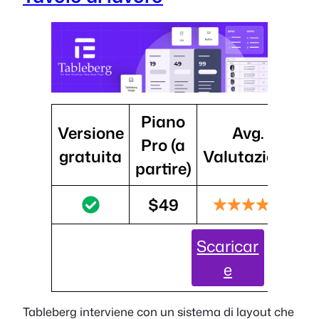
Piano
Versione
Avg.
I
Pro (a
gratuita
Valutazione
partire)
$49
Scaricar
e
Tableberg interviene con un sistema di layout che