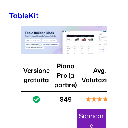
TableKit
Piano
Versione
Avg.
I
Pro (a
gratuita
Valutazione
partire)
$49
Scaricar
e