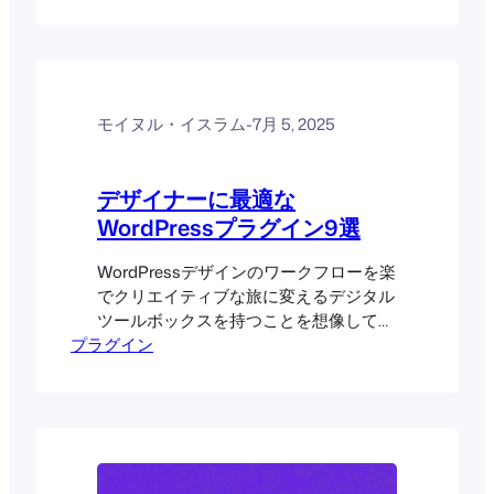
ラグインはテーブル形式で商品を整理し
ます。このプラグインを使うことで、商
品名、価格、カートに入れるボタンなど
の重要な情報を構造的に表示することが
できます。各WooCommerceテーブル
プラグインは...
モイヌル・イスラム
-
7月 5, 2025
デザイナーに最適な
WordPressプラグイン9選
WordPressデザインのワークフローを楽
でクリエイティブな旅に変えるデジタル
ツールボックスを持つことを想像してみ
プラグイン
てください。適切なプラグインを使え
ば、複雑な作業をシンプルなクリック操
作に変えることができ、技術的なハード
ルよりもアーティスティックなビジョン
に集中することができます。複雑なレイ
アウトのデザインでも、スピードのため
の画像の最適化でも、魅力的なギャラリ