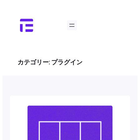
内
容
を
ス
キ
ッ
プ
カテゴリー:
プラグイン