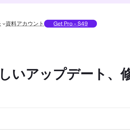
モ
資料
アカウント
Get Pro – $49
5.8: 新しいアップデー