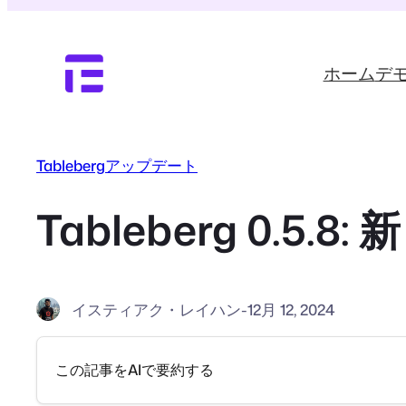
内
容
を
ホーム
デ
ス
キ
ッ
プ
Tablebergアップデート
Tableberg 0.
イスティアク・レイハン
-
12月 12, 2024
この記事をAIで要約する