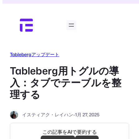
内
容
を
ス
キ
ッ
プ
Tablebergアップデート
Tableberg用トグルの導
入：タブでテーブルを整
理する
イスティアク・レイハン
-
1月 27, 2025
この記事をAIで要約する