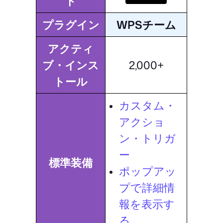
ド
プラグイン
WPSチーム
アクティ
ブ・インス
2,000+
トール
カスタム・
アクショ
ン・トリガ
ー
標準装備
ポップアッ
プで詳細情
報を表示す
る。