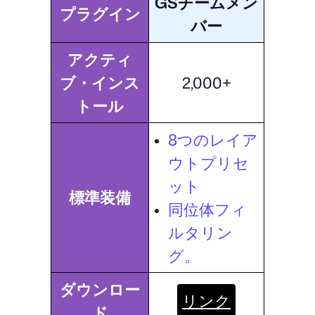
GSチームメン
プラグイン
バー
アクティ
ブ・インス
2,000+
トール
8つのレイア
ウトプリセ
ット
標準装備
同位体フィ
ルタリン
グ。
ダウンロー
リンク
ド