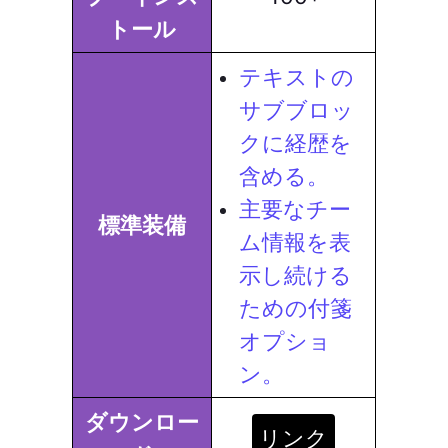
トール
テキストの
サブブロッ
クに経歴を
含める。
主要なチー
標準装備
ム情報を表
示し続ける
ための付箋
オプショ
ン。
ダウンロー
リンク