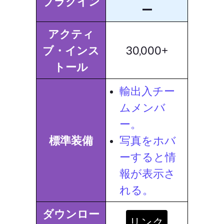
プラグイン
ー
アクティ
ブ・インス
30,000+
トール
輸出入チー
ムメンバ
ー。
標準装備
写真をホバ
ーすると情
報が表示さ
れる。
ダウンロー
リンク