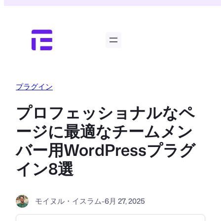
内
容
を
ス
キ
ッ
プ
プラグイン
プロフェッショナルなペ
ージに最適なチームメン
バー用WordPressプラグ
イン8選
モイヌル・イスラム
-
6月 27, 2025