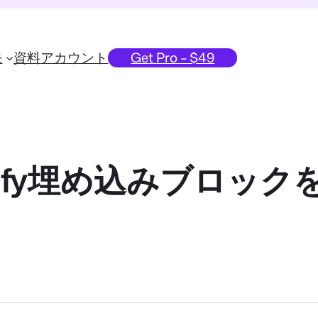
モ
資料
アカウント
Get Pro – $49
potify埋め込みブロ