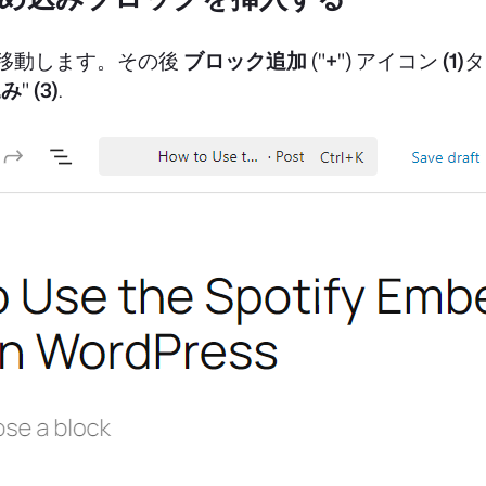
に移動します。その後
ブロック追加
("
+
") アイコン
(1)
タ
込み
"
(3)
.