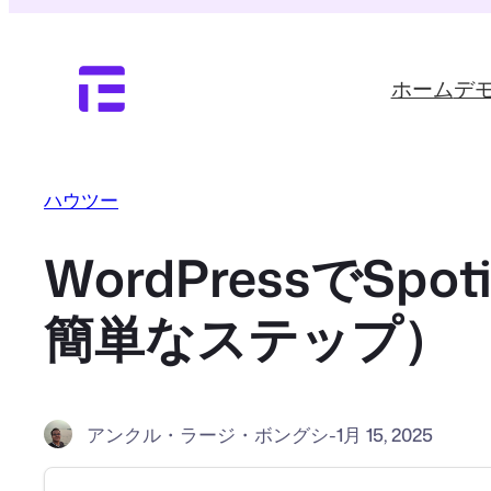
内
容
を
ホーム
デ
ス
キ
ッ
プ
ハウツー
WordPressでS
簡単なステップ）
アンクル・ラージ・ボングシ
-
1月 15, 2025