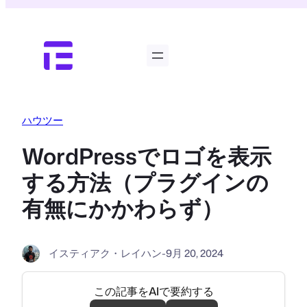
内
容
を
ス
キ
ッ
プ
ハウツー
WordPressでロゴを表示
する方法（プラグインの
有無にかかわらず）
イスティアク・レイハン
-
9月 20, 2024
この記事をAIで要約する