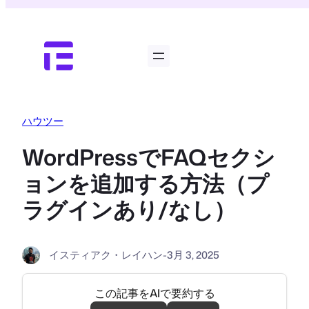
内
容
を
ス
キ
ッ
プ
ハウツー
WordPressでFAQセクシ
ョンを追加する方法（プ
ラグインあり/なし）
イスティアク・レイハン
-
3月 3, 2025
この記事をAIで要約する