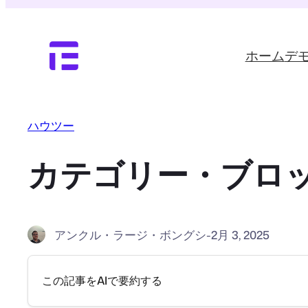
内
容
を
ホーム
デ
ス
キ
ッ
プ
ハウツー
カテゴリー・ブロッ
アンクル・ラージ・ボングシ
-
2月 3, 2025
この記事をAIで要約する