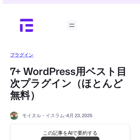
内
容
を
ス
キ
ッ
プ
プラグイン
7+ WordPress用ベスト目
次プラグイン（ほとんど
無料）
モイヌル・イスラム
-
4月 23, 2025
この記事をAIで要約する