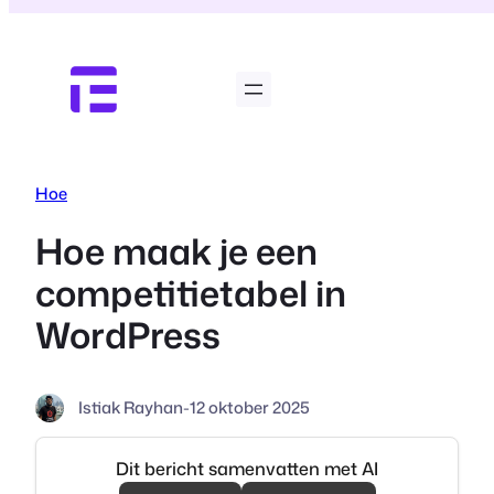
Ga
naar
de
inhoud
Hoe
Hoe maak je een
competitietabel in
WordPress
Istiak Rayhan
-
12 oktober 2025
Dit bericht samenvatten met AI