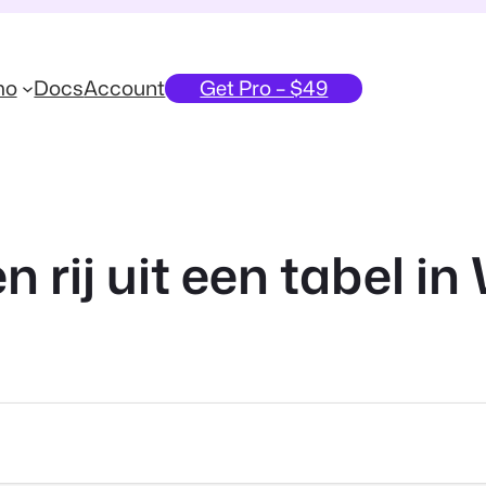
mo
Docs
Account
Get Pro – $49
n rij uit een tabel i