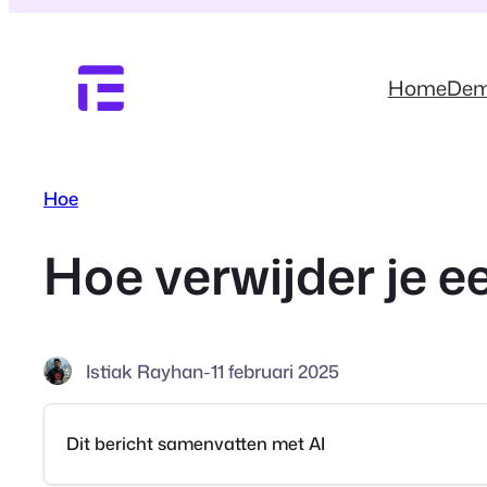
Ga
naar
de
Home
De
inhoud
Hoe
Hoe verwijder je ee
Istiak Rayhan
-
11 februari 2025
Dit bericht samenvatten met AI