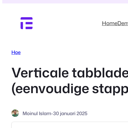
Ga
naar
de
Home
De
inhoud
Hoe
Verticale tabblad
(eenvoudige stap
Moinul Islam
-
30 januari 2025