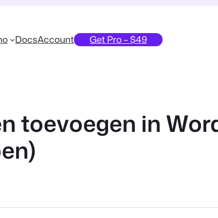
mo
Docs
Account
Get Pro – $49
en toevoegen in Wor
pen)