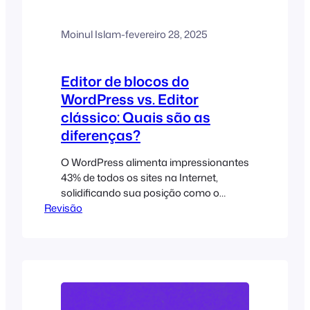
Moinul Islam
-
fevereiro 28, 2025
Editor de blocos do
WordPress vs. Editor
clássico: Quais são as
diferenças?
O WordPress alimenta impressionantes
43% de todos os sites na Internet,
solidificando sua posição como o
Revisão
sistema de gerenciamento de conteúdo
(CMS) mais popular do mundo. No
coração do WordPress estão suas
ferramentas de edição, que passaram
por uma transformação significativa
nos últimos anos. Em 2018, o
WordPress introduziu o Block Editor