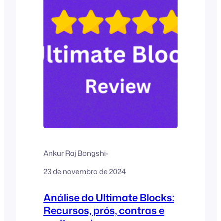
(Gutenberg), substituindo o antigo
Classic Editor. Esse...
Ankur Raj Bongshi
-
23 de novembro de 2024
Análise do Ultimate Blocks:
Recursos, prós, contras e