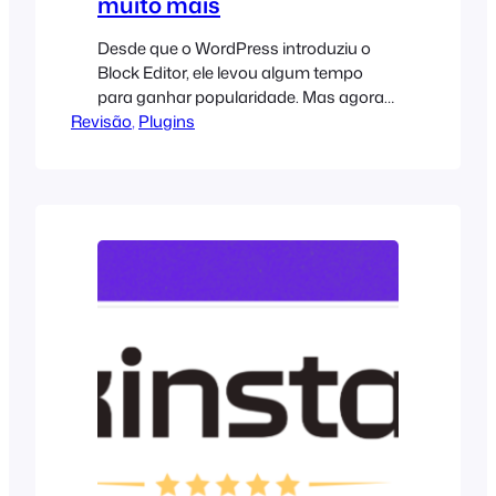
muito mais
Desde que o WordPress introduziu o
Block Editor, ele levou algum tempo
para ganhar popularidade. Mas agora
Revisão
ele está se tornando popular. E é o
, 
Plugins
futuro para o qual o WordPress está se
dirigindo. Embora os blocos principais
oferecidos pelo Editor sejam suficientes
para criar belos designs, você ainda
precisa de mais blocos para tornar as
coisas funcionais. É aí que o Ultimate
Blocks se torna útil. Ultimate...