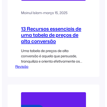
Moinul Islam
-
março 15, 2025
13 Recursos essenciais de
uma tabela de preços de
alta conversão
Uma tabela de preços de alta
conversão é aquela que persuade,
tranquiliza e orienta efetivamente os
Revisão
visitantes a tomarem uma decisão, seja
ela comprar um plano, inscrever-se
para uma avaliação ou entrar em
contato com o departamento de
vendas. Em vez de apenas apresentar
números, ela deve criar confiança e
eliminar a hesitação. Para os usuários
do WordPress, a criação de uma tabela