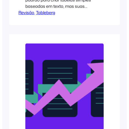
baseadas em texto, mas suas
Revisão
limitações se tornaram óbvias em sites
, 
Tableberg
modernos. Embora ele lide com grades
básicas de palavras e números, tem
dificuldades com qualquer coisa mais
complexa. Se sua tabela precisar de
algo além de palavras simples, como
um estilo melhor ou conteúdo mais rico,
as rachaduras começam a aparecer
rapidamente....