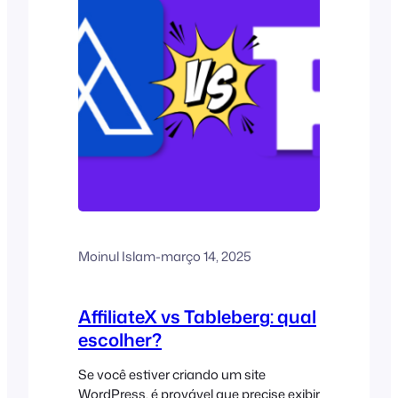
de preços eficaz se resume a...
Moinul Islam
-
março 14, 2025
AffiliateX vs Tableberg: qual
escolher?
Se você estiver criando um site
WordPress, é provável que precise exibir