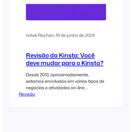
Istiak Rayhan
-
19 de junho de 2024
Revisão da Kinsta: Você
deve mudar para o Kinsta?
Desde 2013, aproximadamente,
estamos envolvidos em vários tipos de
negócios e atividades on-line.
Revisão
Costumávamos ter uma variedade de
blogs pessoais, marketing de afiliados e
sites de portfólio. Até agora, usamos
vários serviços de hospedagem para
hospedar nossos sites. Uma coisa que
notamos é que, desde que o tráfego...