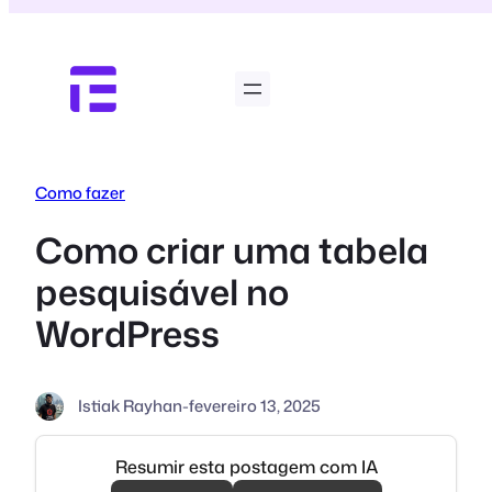
Pular
para
o
conteúdo
Como fazer
Como criar uma tabela
pesquisável no
WordPress
Istiak Rayhan
-
fevereiro 13, 2025
Resumir esta postagem com IA