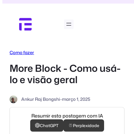
Pular
para
o
conteúdo
Como fazer
More Block - Como usá-
lo e visão geral
Ankur Raj Bongshi
-
março 1, 2025
Resumir esta postagem com IA
ChatGPT
Perplexidade