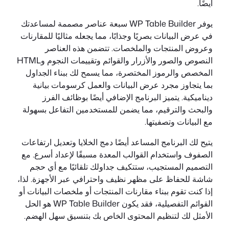
أيضًا.
يوفر WP Table Builder سبعة عناصر مصممة لمساعدتك
في عرض البيانات بصريًا وجذابًا، مما يجعله مثاليًا للمقارنات
وعروض المنتجات والملخصات. تتضمن هذه العناصر
النصوص والصور والأزرار والقوائم وتقييمات النجوم وHTML
المخصص والرموز المختصرة، مما يسمح لك ببناء الجداول
بما يتجاوز مجرد عرض البيانات والعمل كرسومات بيانية
ديناميكية. يتميز البرنامج الإضافي أيضًا بوظائف الفرز
والبحث والترقيم، مما يضمن للمستخدمين التفاعل بسهولة
مع البيانات وتصفيتها.
يتيح لك البرنامج المساعد أيضًا دمج الخلايا وتعديل ارتفاعات
الصفوف واستخدام القوالب المعدة مسبقًا لإعداد أسرع. مع
التصميم المستجيب، ستتكيف جداولك تلقائيًا مع أي حجم
شاشة للحفاظ على مظهر نظيف واحترافي عبر الأجهزة. لذا،
إذا كنت تقوم ببناء مقارنات المنتجات أو ملخصات البيانات أو
القوائم التفصيلية، فقد يكون WP Table Builder هو الحل
الأمثل لك لتنظيم المحتوى الخاص بك بتنسيق سهل الهضم.