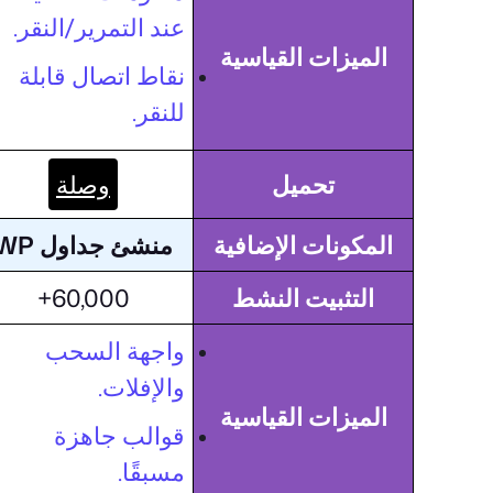
عند التمرير/النقر.
الميزات القياسية
نقاط اتصال قابلة
للنقر.
تحميل
وصلة
المكونات الإضافية
منشئ جداول WP
التثبيت النشط
60,000+
واجهة السحب
والإفلات.
الميزات القياسية
قوالب جاهزة
مسبقًا.