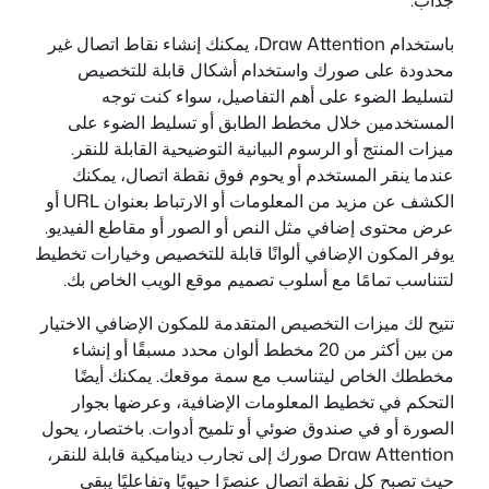
باستخدام Draw Attention، يمكنك إنشاء نقاط اتصال غير
محدودة على صورك واستخدام أشكال قابلة للتخصيص
لتسليط الضوء على أهم التفاصيل، سواء كنت توجه
المستخدمين خلال مخطط الطابق أو تسليط الضوء على
ميزات المنتج أو الرسوم البيانية التوضيحية القابلة للنقر.
عندما ينقر المستخدم أو يحوم فوق نقطة اتصال، يمكنك
الكشف عن مزيد من المعلومات أو الارتباط بعنوان URL أو
عرض محتوى إضافي مثل النص أو الصور أو مقاطع الفيديو.
يوفر المكون الإضافي ألوانًا قابلة للتخصيص وخيارات تخطيط
لتتناسب تمامًا مع أسلوب تصميم موقع الويب الخاص بك.
تتيح لك ميزات التخصيص المتقدمة للمكون الإضافي الاختيار
من بين أكثر من 20 مخطط ألوان محدد مسبقًا أو إنشاء
مخططك الخاص ليتناسب مع سمة موقعك. يمكنك أيضًا
التحكم في تخطيط المعلومات الإضافية، وعرضها بجوار
الصورة أو في صندوق ضوئي أو تلميح أدوات. باختصار، يحول
Draw Attention صورك إلى تجارب ديناميكية قابلة للنقر،
حيث تصبح كل نقطة اتصال عنصرًا حيويًا وتفاعليًا يبقي