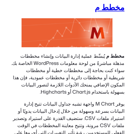
مخطط م
مخطط م
يُبسِّط عملية إدارة البيانات وإنشاء مخططات
مذهلة مباشرةً من لوحة معلومات WordPress الخاصة بك.
سواء كنت بحاجة إلى مخططات خطية أو مخططات
شريطية أو مخططات دائرية أو مخططات عمودية، فإن هذا
المكون الإضافي يمنحك الأدوات اللازمة لتصور البيانات
بسهولة باستخدام Chart.js أو Highcharts.
يوفر M Chart واجهة تشبه جداول البيانات تتيح إدارة
البيانات بسرعة وسهولة من خلال إدخال البيانات يدويًا أو
استيراد ملفات CSV. ستضيف القدرة على استيراد وتصدير
ملفات CSV مرونة، وتتيح معاينة المخططات في الوقت
الفعلي للمستخدمين رؤية تأثير التغييرات التي أجروها على