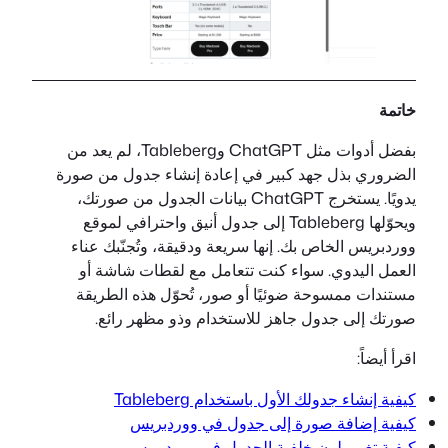
خاتمة
بفضل أدوات مثل ChatGPT وTableberg، لم يعد من
الضروري بذل جهد كبير في إعادة إنشاء جدول من صورة
يدويًا. يستخرج ChatGPT بيانات الجدول من صورتك،
ويحوّلها Tableberg إلى جدول أنيق واحترافي لموقع
ووردبريس الخاص بك. إنها سريعة ودقيقة، وتُجنّبك عناء
العمل اليدوي. سواء كنت تتعامل مع لقطات شاشة أو
مستندات ممسوحة ضوئيًا أو صور، تُحوّل هذه الطريقة
صورتك إلى جدول جاهز للاستخدام وذو مظهر رائع.
اقرأ أيضاً:
كيفية إنشاء جدولك الأول باستخدام Tableberg
كيفية إضافة صورة إلى جدول في ووردبريس
كيفية تغيير لون خلفية الجدول في ووردبريس