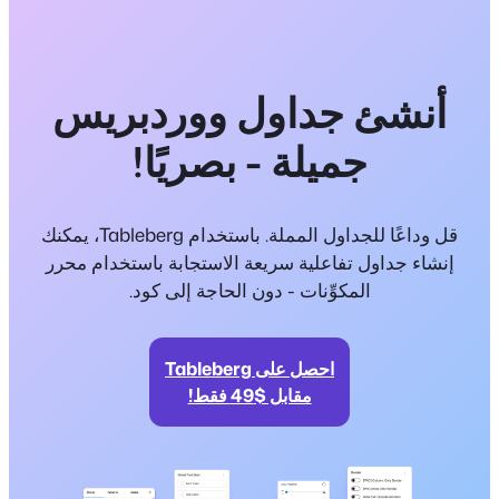
أنشئ جداول ووردبريس
جميلة - بصريًا!
قل وداعًا للجداول المملة. باستخدام Tableberg، يمكنك
إنشاء جداول تفاعلية سريعة الاستجابة باستخدام محرر
المكوِّنات - دون الحاجة إلى كود.
احصل على Tableberg
مقابل $49 فقط!