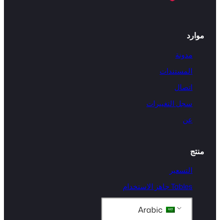
موارد
مدونة
المستندات
اتصال
سجل التغييرات
عن
منتج
التسعير
Tables جاهز الاستخدام
Arabic