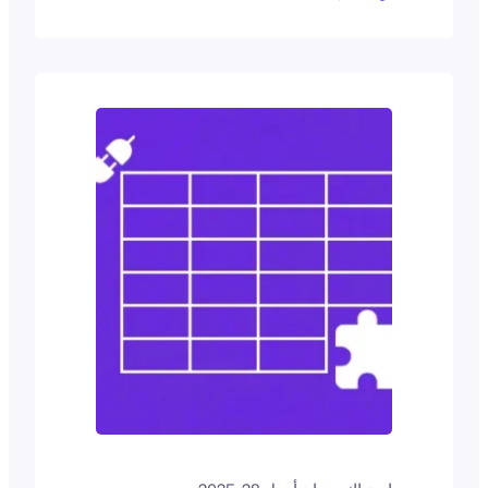
الإضافات المنتجات في شكل جدول.
وباستخدامها، يمكنك عرض معلومات أساسية
مثل اسم المنتج والسعر وزر الإضافة إلى عربة
التسوق بطريقة منظمة. تحتوي كل إضافة
جدول WooCommerce على...