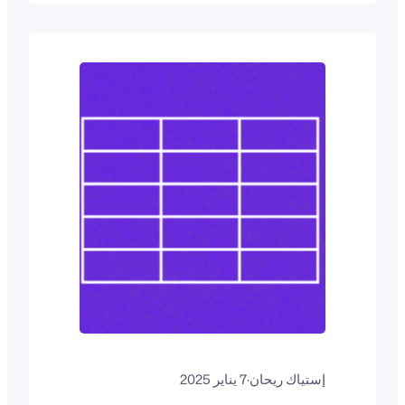
رائعة لآلاف المسوقين التابعين لتحقيق أرباح
سلبية. أمازون…
إستياك ريحان
·
7 يناير 2025