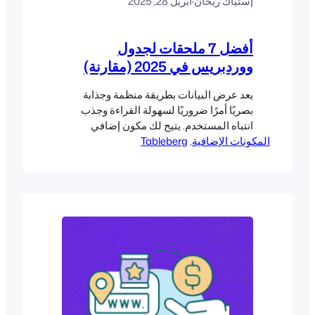
إستياك ريحان
·
أبريل 28, 2025
أفضل 7 ملحقات لجدول
ووردبريس في 2025 (مقارنة)
يعد عرض البيانات بطريقة منظمة وجذابة
بصريًا أمرًا ضروريًا لسهولة القراءة وجذب
انتباه المستخدم. يتيح لك مكون إضافي
المكونات الإضافية
, 
Tableberg
للجداول إنشاء الجداول وإدارتها وعرضها على
موقع الويب الخاص بك بسهولة دون أي ترميز
يدوي. يمكنك عرض خطط التسعير ومقارنة
ميزات المنتج وجداول العرض وتقديم
مجموعات بيانات معقدة باستخدام مكونات
إضافية للجداول. في هذا...