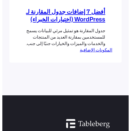
أفضل 7 إضافات جدول المقارنة لـ
WordPress (اختيارات الخبراء)
جدول المقارنة هو تمثيل مرئي للبيانات يسمح
للمستخدمين بمقارنة العديد من المنتجات
والخدمات والميزات والخيارات جنبًا إلى جنب.
المكونات الإضافية
إنه يعرض المعلومات بطريقة منظمة تمكن
المستخدمين من المقارنة واتخاذ قرارات
قيمة. يمكن أن تساعدك جداول المقارنة
المصممة جيدًا في تعزيز معدلات التحويل
بشكل كبير من خلال تسليط الضوء على
منتجاتك وخدماتك.