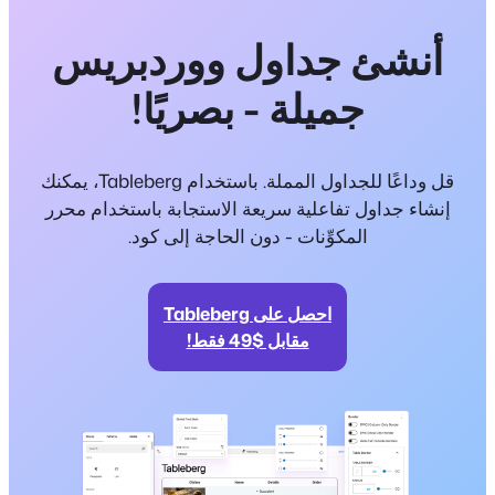
أنشئ جداول ووردبريس
جميلة - بصريًا!
قل وداعًا للجداول المملة. باستخدام Tableberg، يمكنك
إنشاء جداول تفاعلية سريعة الاستجابة باستخدام محرر
المكوِّنات - دون الحاجة إلى كود.
احصل على Tableberg
مقابل $49 فقط!