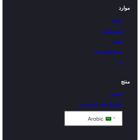
موارد
مدونة
المستندات
اتصال
سجل التغييرات
عن
منتج
التسعير
Tables جاهز الاستخدام
Arabic