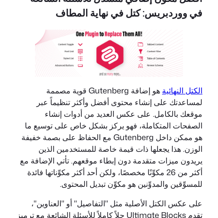
في ووردبريس: كتل في نهاية المطاف
الكتل النهائية
هو إضافة Gutenberg قوية مصممة
لمساعدتك على إنشاء محتوى أفضل وأكثر تنظيماً عبر
موقعك بالكامل. على عكس العديد من أدوات إنشاء
الصفحات المتكاملة، فهو يركز بشكل خاص على توسيع ما
هو ممكن داخل Gutenberg مع الحفاظ على بصمة خفيفة
الوزن. هذا يجعلها ذات قيمة خاصة للمستخدمين الذين
يريدون ميزات متقدمة دون إبطاء موقعهم. تأتي الإضافة مع
أكثر من 26 مكوِّنًا مخصصًا، ولكن أحد أكثر مكوِّناتها فائدة
للمسوِّقين والمدوِّنين هو مكوِّن تبديل المحتوى.
على عكس الكتل الأصلية مثل "التفاصيل" أو "العناوين"،
تقدم Ultimate Blocks حلاً كاملاً للأسئلة الشائعة مع ترميز