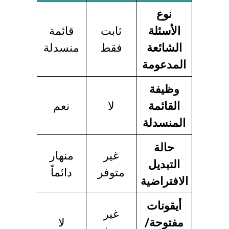
نوع
الأسئلة
ثابت
قائمة
قائمة
الشائعة
فقط
منسدلة
منسدل
المدعومة
وظيفة
القائمة
لا
نعم
نعم
المنسدلة
حالة
غير
منهار
قابلة
التبديل
متوفر
دائماً
للتخصي
الافتراضية
أيقونات
غير
مفتوحة/
لا
نعم