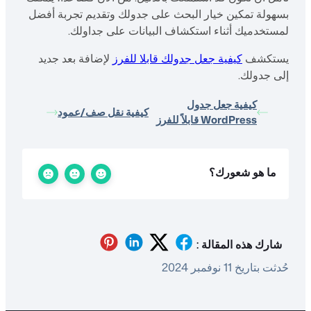
بسهولة تمكين خيار البحث على جدولك وتقديم تجربة أفضل
لمستخدميك أثناء استكشاف البيانات على جداولك.
يستكشف
كيفية جعل جدولك قابلا للفرز
لإضافة بعد جديد
إلى جدولك.
كيفية جعل جدول
كيفية نقل صف/عمود
WordPress قابلاً للفرز
ما هو شعورك؟
شارك هذه المقالة :
حُدثت بتاريخ 11 نوفمبر 2024