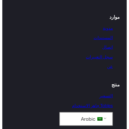
موارد
مدونة
المستندات
اتصال
سجل التغييرات
عن
منتج
التسعير
Tables جاهز الاستخدام
Arabic