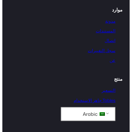
موارد
مدونة
المستندات
اتصال
سجل التغييرات
عن
منتج
التسعير
Tables جاهز الاستخدام
Arabic