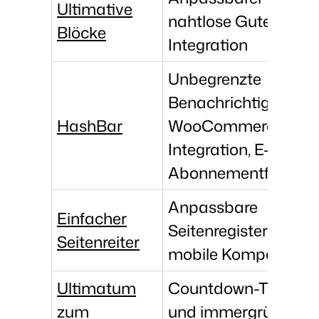
Ultimative
nahtlose Gutenberg
Blöcke
Integration
Unbegrenzte
Benachrichtigungslei
HashBar
WooCommerce-
Integration, E-Mail-
Abonnementformula
Anpassbare
Einfacher
Seitenregisterkarte,
Seitenreiter
mobile Kompatibilit
Ultimatum
Countdown-Timer, fe
zum
und immergrüne