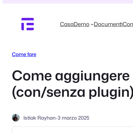
Vai
al
contenuto
Casa
Demo
Documenti
Con
Come fare
Come aggiungere 
(con/senza plugin
Istiak Rayhan
-
3 marzo 2025