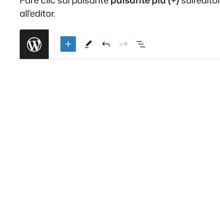
Fare clic sul pulsante
pulsante più (+)
sull'edito
all'editor.