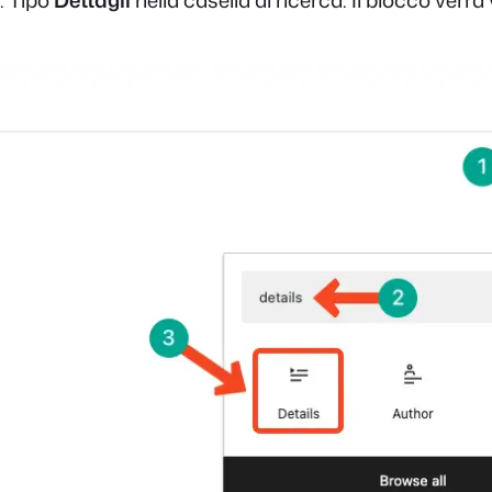
r. Tipo
Dettagli
nella casella di ricerca. Il blocco ve