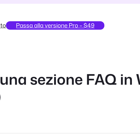
to
Passa alla versione Pro – $49
una sezione FAQ in
)