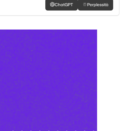
ChatGPT
Perplessità