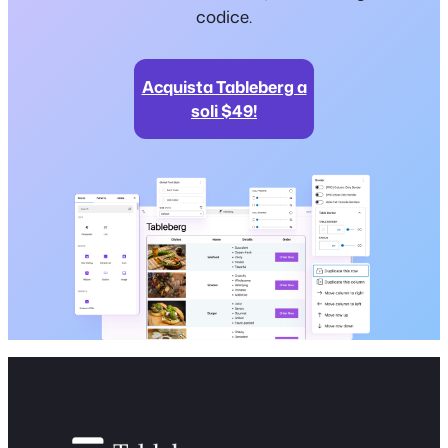
codice.
Acquista Tableberg a
soli $49!