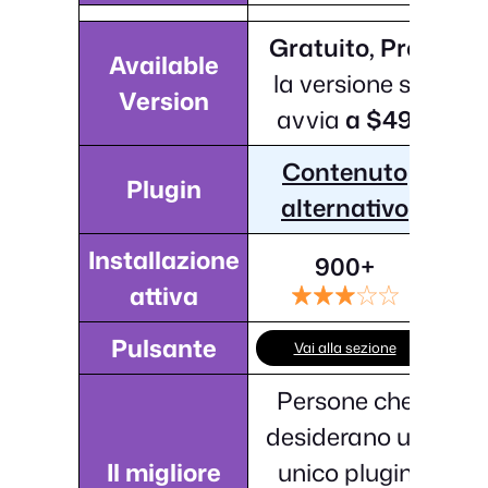
Gratuito, Pro
Available
la versione si
Version
avvia
a $49
Contenuto
Plugin
alternativo
Installazione
900+
attiva
Pulsante
Vai alla sezione
Persone che
desiderano un
Il migliore
unico plugin