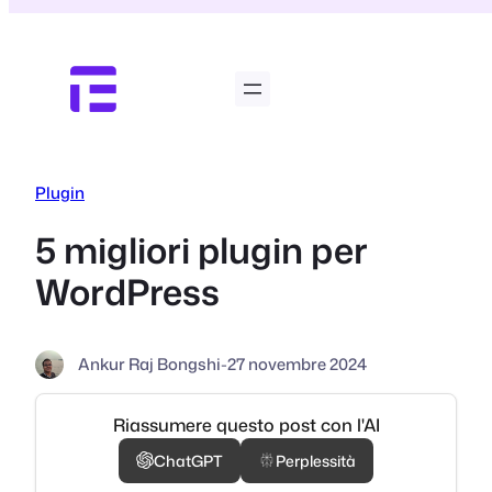
Vai
al
contenuto
Plugin
5 migliori plugin per
WordPress
Ankur Raj Bongshi
-
27 novembre 2024
Riassumere questo post con l'AI
ChatGPT
Perplessità