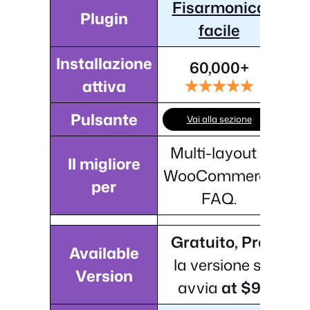
Fisarmonica
Plugin
facile
Installazione
60,000+
attiva
Pulsante
Vai alla sezione
Multi-layout e
Il migliore
WooCommerce
per
FAQ.
Gratuito, Pro
Available
la versione si
Version
avvia
at $9