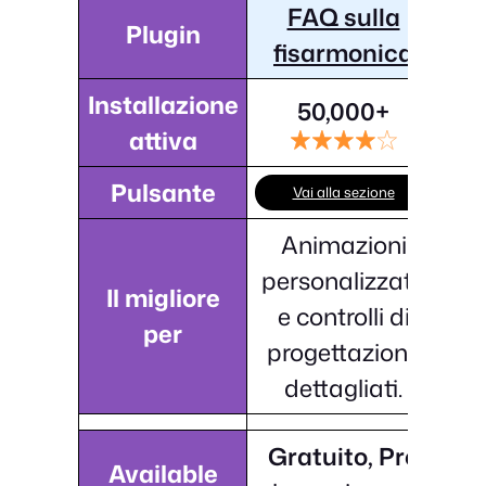
FAQ sulla
Plugin
fisarmonica
Installazione
50,000+
attiva
Pulsante
Vai alla sezione
Animazioni
personalizzate
Il migliore
e controlli di
per
progettazione
dettagliati.
Gratuito, Pro
Available