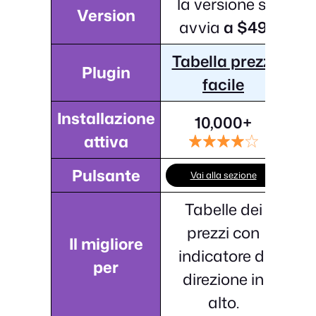
la versione si
Version
avvia
a $49
Tabella prezzi
Plugin
facile
Installazione
10,000+
attiva
Pulsante
Vai alla sezione
Tabelle dei
prezzi con
Il migliore
indicatore di
per
direzione in
alto.