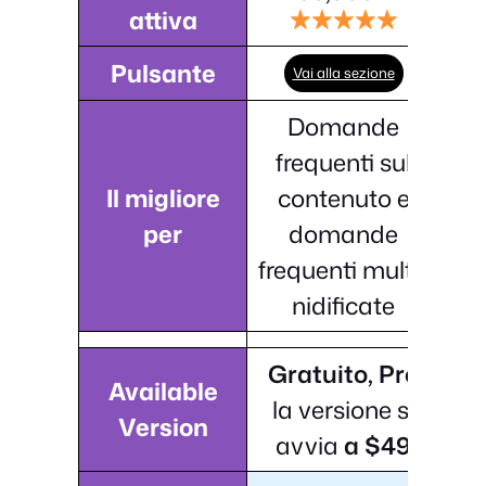
attiva
Pulsante
Vai alla sezione
Domande
frequenti sul
Il migliore
contenuto e
per
domande
frequenti multi-
nidificate
Gratuito, Pro
Available
la versione si
Version
avvia
a $49