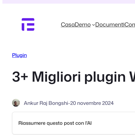
Vai
al
contenuto
Casa
Demo
Documenti
Con
Plugin
3+ Migliori plugin
Ankur Raj Bongshi
-
20 novembre 2024
Riassumere questo post con l'AI