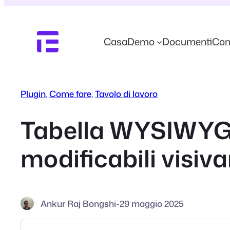
Vai
al
contenuto
Casa
Demo
Documenti
Con
Plugin
, 
Come fare
, 
Tavolo di lavoro
Tabella WYSIWYG d
modificabili visiv
Ankur Raj Bongshi
-
29 maggio 2025