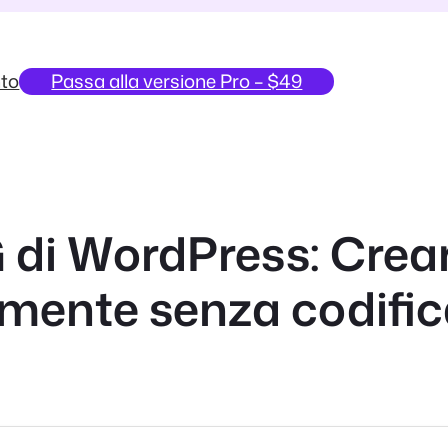
to
Passa alla versione Pro – $49
i WordPress: Crear
amente senza codifi