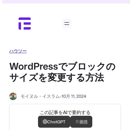
内
容
を
ス
キ
ッ
プ
ハウツー
WordPressでブロックの
サイズを変更する方法
モイヌル・イスラム
-
10月 11, 2024
この記事をAIで要約する
ChatGPT
困惑