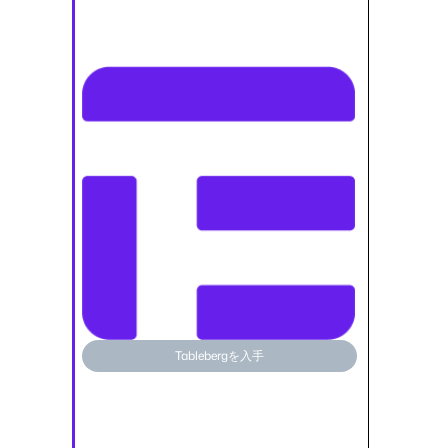
ーディ
しで、
ど高度
ポンシ
ーブル
できる
プラグ
あって
た！す
ウェブ
で使っ
Tablebergを入手
す。
Featur
Gute