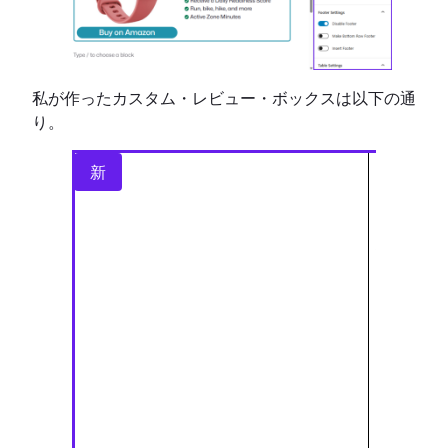
私が作ったカスタム・レビュー・ボックスは以下の通
り。
テー
新
バー
ついに
Guten
Tabl
ンが登