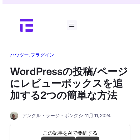
内
容
を
ス
キ
ッ
プ
ハウツー
, 
プラグイン
WordPressの投稿/ページ
にレビューボックスを追
加する2つの簡単な方法
アンクル・ラージ・ボングシ
-
11月 11, 2024
この記事をAIで要約する