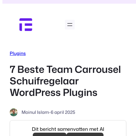
Ga
naar
de
inhoud
Plugins
7 Beste Team Carrousel
Schuifregelaar
WordPress Plugins
Moinul Islam
-
6 april 2025
Dit bericht samenvatten met AI