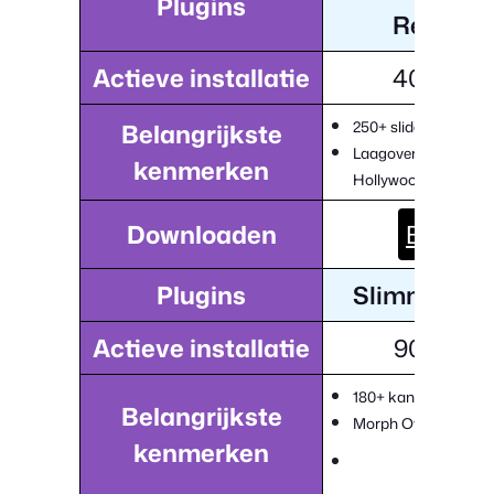
Plugins
Revoluti
Actieve installatie
400,000
250+ slidersjablonen
Belangrijkste
Laagovergangen in
kenmerken
Hollywood-stijl
Downloaden
Bezoek
Plugins
Slimme schu
Actieve installatie
900,000
180+ kant-en-klare s
Belangrijkste
Morph Overgangen
kenmerken