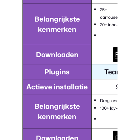
25+
Belangrijkste
carrouselbesturing
20+ inhoudsposities p
kenmerken
Downloaden
Bezoek
Plugins
Team Bou
Actieve installatie
9,000+
Drag-and-drop team
Belangrijkste
100+ lay-outsjablon
kenmerken
Downloaden
Bezoek