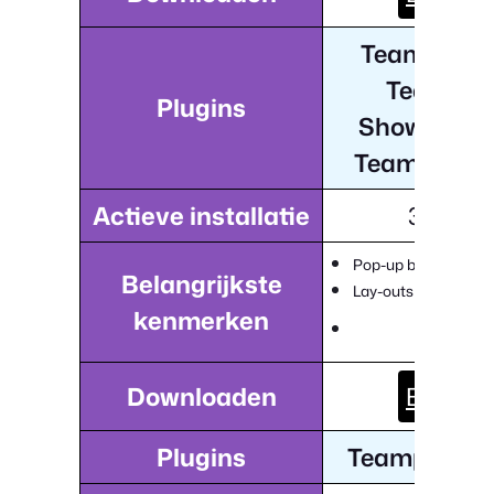
Team Slide
Team Gr
Plugins
Showcase 
Team Carro
Actieve installatie
3,000+
Pop-up bios met soci
Belangrijkste
Lay-outs met short
kenmerken
Downloaden
Bezoek
Plugins
Teampresent