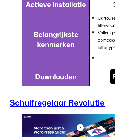
Actieve installatie
3,000+
Carrousel, raster en
filtervoorinstellingen
Belangrijkste
Volledige controle o
opmaakafstanden e
kenmerken
lettertypen
Downloaden
Bezoek
Schuifregelaar Revolutie