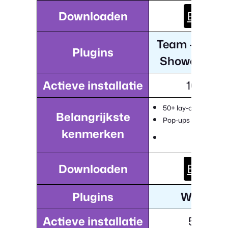
Downloaden
Bezoek
Team - Team
Plugins
Showcase P
Actieve installatie
10,000+
50+ lay-outvariaties
Belangrijkste
Pop-ups met filterop
kenmerken
Downloaden
Bezoek
Plugins
WP-tea
Actieve installatie
5,000+